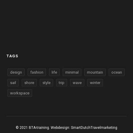
TAGS
design
fashion
life
minimal
mountain
ocean
sail
shore
style
trip
wave
winter
workspace
© 2021 BTA-training. Webdesign:
SmartDutchTravelmarketing