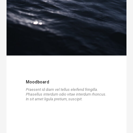
Moodboard
Praesent id diam vel tellus eleifend fringilla.
Phasellus interdum odio vitae interdum rhoncus.
In sit amet ligula pretium, suscipit.